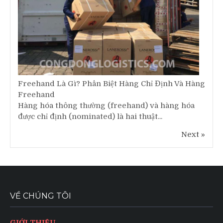
Freehand Là Gì? Phân Biệt Hàng Chỉ Định Và Hàng
Freehand
Hàng hóa thông thường (freehand) và hàng hóa
được chỉ định (nominated) là hai thuật...
Next »
VỀ CHÚNG TÔI
GIỚI THIỆU