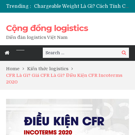
Trending :
Thủ Tục Nhập Khẩu Trái Cây Tươi – Cần Những Chứng Từ Gì?
Certificate Of Conformity – Giấy Chứng Nhận Hợp Quy Là Gì?
Booking Là Gì Trong Xuất Nhập Khẩu? Cách Đọc Booking Tàu
Cộng đồng logistics
Diễn đàn logistics Việt Nam
Search
Search
for:
Home
Kiến thức logistics
CFR Là Gì? Giá CFR Là Gì? Điều Kiện CFR Incoterms
2020