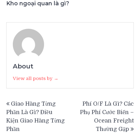
Kho ngoại quan là gì?
About
View all posts by →
Điều
Giao Hàng Từng
Phí O/F Là Gì? Các
hướng
Phần Là Gì? Điều
Phụ Phí Cước Biển –
bài
Kiện Giao Hàng Từng
Ocean Freight
viết
Phần
Thường Gặp