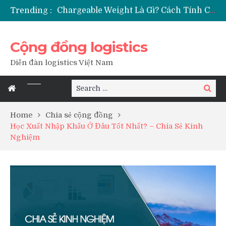
Trending :
Thủ Tục Nhập Khẩu Trái Cây Tươi – Cần Những Chứng Từ Gì?
Certificate Of Conformity – Giấy Chứng Nhận Hợp Quy Là Gì?
Booking Là Gì Trong Xuất Nhập Khẩu? Cách Đọc Booking Tàu
Cộng đồng logistics
Diễn đàn logistics Việt Nam
Search
Search
for:
Home
Chia sẻ cộng đồng
Học Xuất Nhập Khẩu Ở Đâu Tốt Nhất? – Chia Sẻ Kinh
Nghiệm