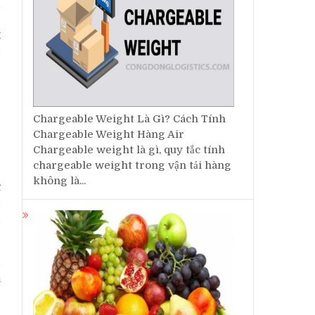
g
t
n
Chargeable Weight Là Gì? Cách Tính
Chargeable Weight Hàng Air
Chargeable weight là gì, quy tắc tính
chargeable weight trong vận tải hàng
không là...
c
n
u
h
a