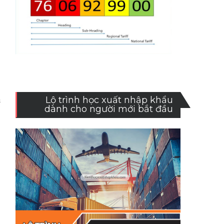
.
ả
Lộ trình học xuất nhập khẩu
dành cho người mới bắt đầu