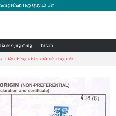
hẩu? Cách Đọc Booking Tàu
ính Chargeable Weight Hàng Air
 – Cần Những Chứng Từ Gì?
 Chứng Nhận Hợp Quy Là Gì?
hẩu? Cách Đọc Booking Tàu
hia sẻ cộng đồng
Tư vấn
oại Giấy Chứng Nhận Xuất Xứ Hàng Hóa