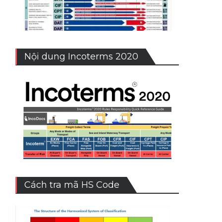
Nội dung Incoterms 2020
Cách tra mã HS Code