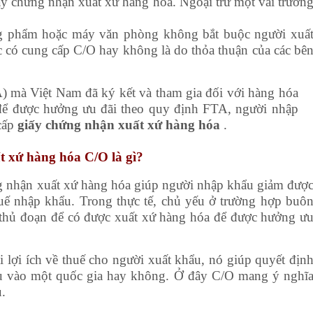
ấy chứng nhận xuất xứ hàng hóa. Ngoại trừ một vài trườn
g phẩm hoặc máy văn phòng không bắt buộc người xuấ
 có cung cấp C/O hay không là do thỏa thuận của các bê
) mà Việt Nam đã ký kết và tham gia đối với hàng hóa
 để được hưởng ưu đãi theo quy định FTA, người nhập
cấp
giấy chứng nhận xuất xứ hàng hóa
.
ất xứ hàng hóa C/O là gì?
g nhận xuất xứ hàng hóa giúp người nhập khẩu giảm đượ
uế nhập khẩu. Trong thực tế, chủ yếu ở trường hợp buô
thủ đoạn để có được xuất xứ hàng hóa để được hưởng ư
 lợi ích về thuế cho người xuất khẩu, nó giúp quyết địn
ẩu vào một quốc gia hay không. Ở đây C/O mang ý nghĩ
.