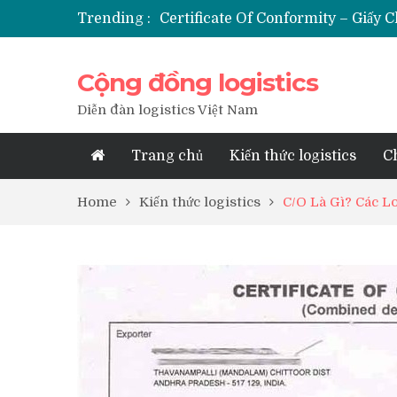
Trending :
Booking Là Gì Trong Xuất Nhập K
Chargeable Weight Là Gì? Cách T
Thủ Tục Nhập Khẩu Trái Cây Tươi
Cộng đồng logistics
Certificate Of Conformity – Giấy
Booking Là Gì Trong Xuất Nhập K
Diễn đàn logistics Việt Nam
Trang chủ
Kiến thức logistics
C
Home
Kiến thức logistics
C/O Là Gì? Các L