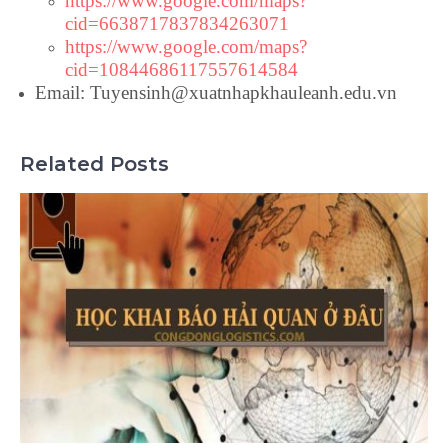
https://www.google.com/maps?
cid=6638717837834263071
https://www.google.com/maps?
cid=10844686117557614584
Email: Tuyensinh@xuatnhapkhauleanh.edu.vn
Related Posts