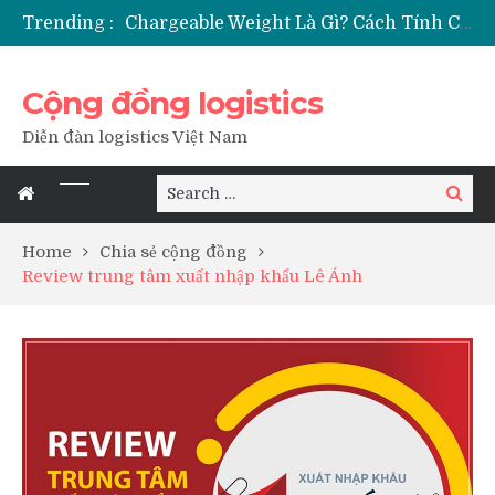
Trending :
Thủ Tục Nhập Khẩu Trái Cây Tươi – Cần Những Chứng Từ Gì?
Certificate Of Conformity – Giấy Chứng Nhận Hợp Quy Là Gì?
Booking Là Gì Trong Xuất Nhập Khẩu? Cách Đọc Booking Tàu
Cộng đồng logistics
Diễn đàn logistics Việt Nam
Search
Search
for:
Home
Chia sẻ cộng đồng
Review trung tâm xuất nhập khẩu Lê Ánh