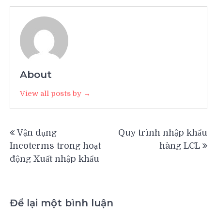
About
View all posts by →
Điều
Vận dụng
Quy trình nhập khẩu
hướng
Incoterms trong hoạt
hàng LCL
bài
động Xuất nhập khẩu
viết
Để lại một bình luận